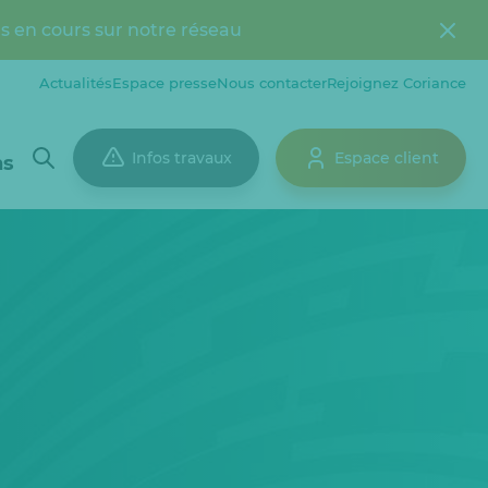
s en cours sur notre réseau
Actualités
Espace presse
Nous contacter
Rejoignez Coriance
Infos travaux
Espace client
ns