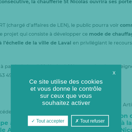
onsécutive, la chaufferie St Nicolas ouvrira ses porte
(chargé d’affaires de LEN), le public pourra voir
comm
 le projet qui consiste à développer ce
mode de chauffag
 l’échelle de la ville de Laval
en privilégiant le recour
e à partir du lundi 29 février à 10h, pour plus de rense
X
43 49 45 26, ou visitez la
page officielle
.
Ce site utilise des cookies
et vous donne le contrôle
sur ceux que vous
souhaitez activer
Art
écédent
Opération 
Tout accepter
Tout refuser
ipe aux journées
réussie à l
lle Attitude»
Saint-Nic