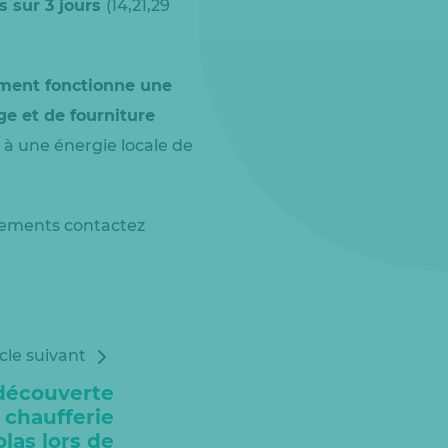
s sur 3 jours
(14,21,29
ent fonctionne une
e et de fourniture
s à une énergie locale de
ignements contactez
icle suivant
découverte
a chaufferie
olas lors de