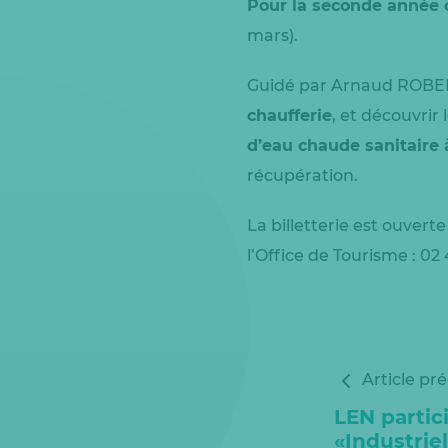
Pour la seconde année c
mars).
Guidé par Arnaud ROBERT 
chaufferie
, et découvrir
d’eau chaude sanitaire à
récupération.
La billetterie est ouvert
l’Office de Tourisme : 02 
Article pr
LEN partic
«Industrie